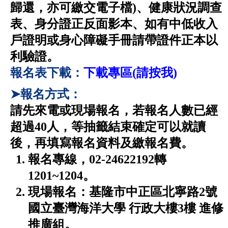
歸還，亦可繳交電子檔)、健康狀況調查
表、身分證正反面影本、如有中低收入
戶證明或身心障礙手冊請帶證件正本以
利驗證。
報名表下載：
下載專區(請按我)
➤報名方式：
請先來電或現場報名，若報名人數已經
超過40人，等抽籤結束確定可以就讀
後，再填寫報名資料及繳報名費。
報名專線，02-24622192轉
1201~1204。
現場報名：基隆市中正區北寧路2號
國立臺灣海洋大學 行政大樓3樓 進修
推廣組。