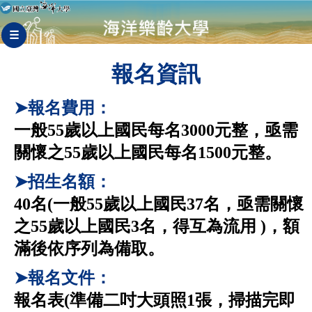
報名資訊
➤報名費用：
一般55歲以上國民每名3000元整，亟需
關懷之55歲以上國民每名1500元整。
➤招生名額：
40名(一般55歲以上國民37名，亟需關懷
之55歲以上國民3名，得互為流用 )，額
滿後依序列為備取。
➤報名文件：
報名表(準備二吋大頭照1張，掃描完即